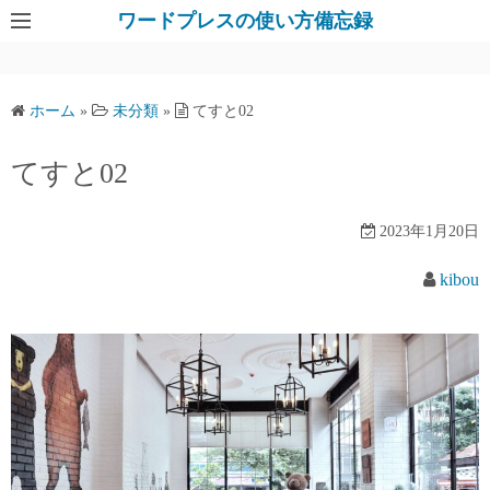
コ
ワードプレスの使い方備忘録
ン
テ
ン
ホーム
»
未分類
»
てすと02
ツ
へ
てすと02
ス
キ
2023年1月20日
ッ
プ
kibou