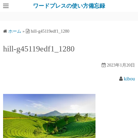
コ
ワードプレスの使い方備忘録
ン
テ
ン
ホーム
»
hill-g45119edf1_1280
ツ
へ
hill-g45119edf1_1280
ス
キ
2023年1月20日
ッ
プ
kibou